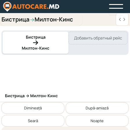
Бистрица
Милтон-Кинс
→
Бистрица
Добавить обратный рейс
Милтон-Кинс
Бистрица → Милтон-Кинс
Dimineață
După-amiază
Seară
Noapte