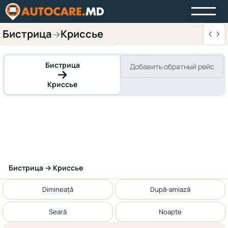
Бистрица
Криссье
→
Бистрица
Добавить обратный рейс
Криссье
Бистрица → Криссье
Dimineață
După-amiază
Seară
Noapte