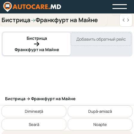
Бистрица
Франкфурт на Майне
→
Бистрица
Добавить обратный рейс
Франкфурт на Майне
Бистрица → Франкфурт на Майне
Dimineață
După-amiază
Seară
Noapte