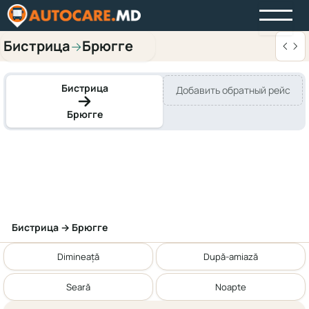
Бистрица
Брюгге
→
Бистрица
Добавить обратный рейс
Брюгге
Бистрица → Брюгге
Dimineață
După-amiază
Seară
Noapte