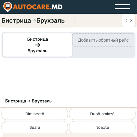
Бистрица
Брухзаль
→
Бистрица
Добавить обратный рейс
Брухзаль
Бистрица → Брухзаль
Dimineață
După-amiază
Seară
Noapte