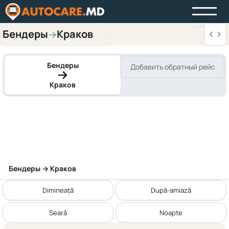
Бендеры
Краков
→
Бендеры
Добавить обратный рейс
Краков
Бендеры → Краков
Dimineață
După-amiază
Seară
Noapte