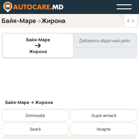
Байя‑Маре
Жирона
→
Байя‑Маре
Добавить обратный рейс
Жирона
Байя‑Маре → Жирона
Dimineață
După-amiază
Seară
Noapte