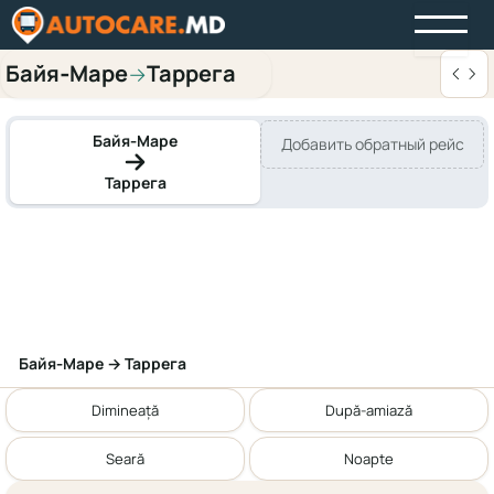
Байя‑Маре
Таррега
→
Байя‑Маре
Добавить обратный рейс
Таррега
Байя‑Маре → Таррега
Dimineață
După-amiază
Seară
Noapte