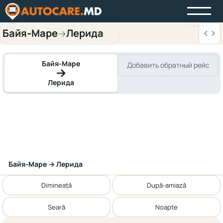
Байя‑Маре
Лерида
→
Байя‑Маре
Добавить обратный рейс
Лерида
Байя‑Маре → Лерида
Dimineață
După-amiază
Seară
Noapte