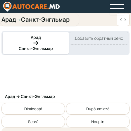
Арад
Санкт-Энгльмар
→
Арад
Добавить обратный рейс
Санкт-Энгльмар
Арад → Санкт-Энгльмар
Dimineață
După-amiază
Seară
Noapte