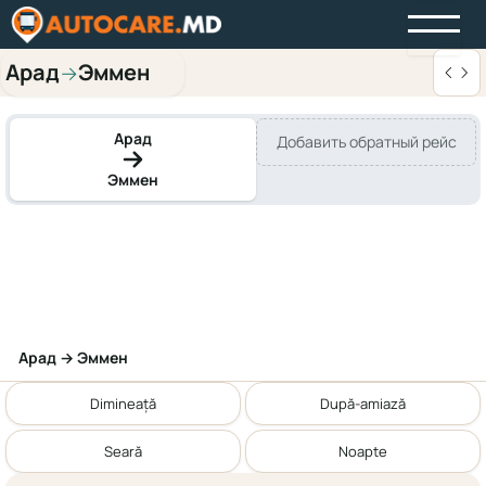
Арад
Эммен
→
Арад
Добавить обратный рейс
Эммен
Арад → Эммен
Dimineață
După-amiază
Seară
Noapte