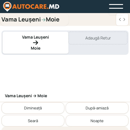
Vama Leușeni
Moie
→
Vama Leușeni
Adaugă Retur
Moie
Vama Leușeni → Moie
Dimineață
După-amiază
Seară
Noapte