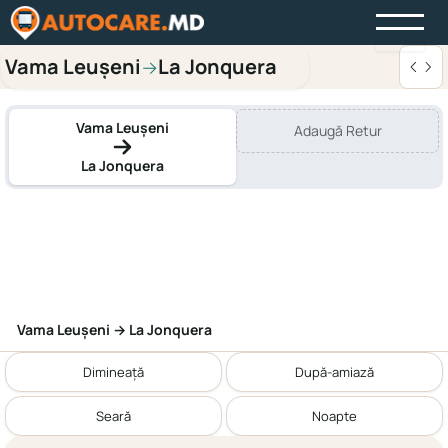
Vama Leușeni
La Jonquera
→
Vama Leușeni
Adaugă Retur
La Jonquera
Vama Leușeni → La Jonquera
Dimineață
După-amiază
Seară
Noapte