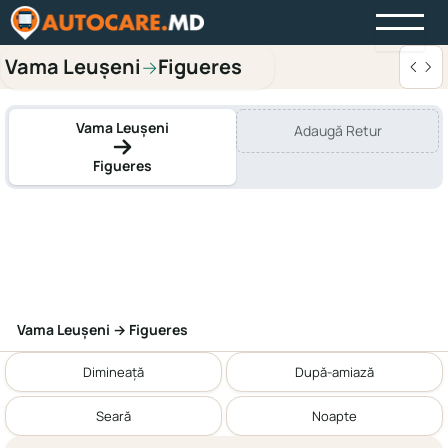
Vama Leușeni
Figueres
→
Vama Leușeni
Adaugă Retur
Figueres
Vama Leușeni → Figueres
Dimineață
După-amiază
Seară
Noapte