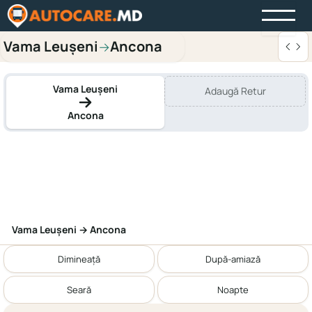
Vama Leușeni
Ancona
→
Vama Leușeni
Adaugă Retur
Ancona
Vama Leușeni → Ancona
Dimineață
După-amiază
Seară
Noapte