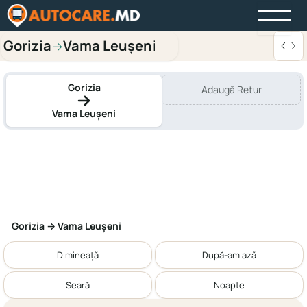
Gorizia
Vama Leușeni
→
Gorizia
Adaugă Retur
Vama Leușeni
Gorizia → Vama Leușeni
Dimineață
După-amiază
Seară
Noapte