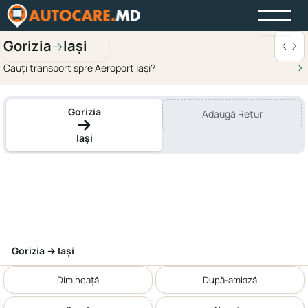
Gorizia
Iași
→
Cauți transport spre Aeroport Iași?
Gorizia
Adaugă Retur
Iași
Gorizia → Iași
Dimineață
După-amiază