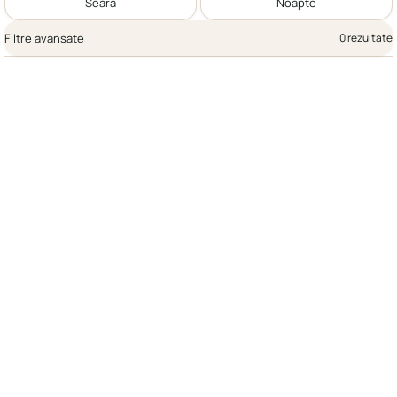
Seară
Noapte
Filtre avansate
0 rezultate