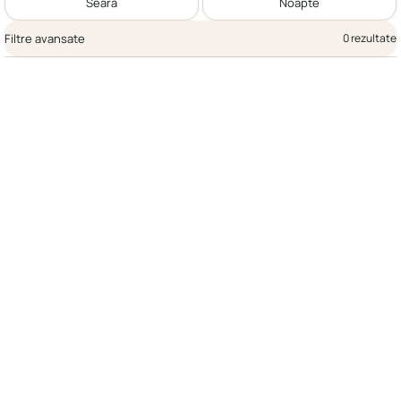
Seară
Noapte
Filtre avansate
0 rezultate