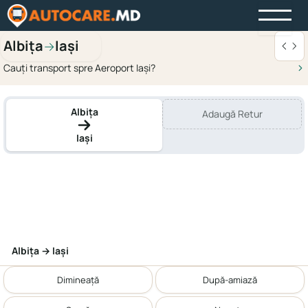
Albița
Iași
→
Cauți transport spre Aeroport Iași?
Albița
Adaugă Retur
Iași
Albița → Iași
Dimineață
După-amiază