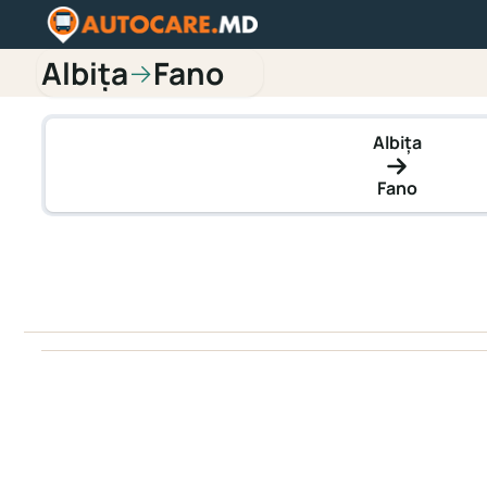
Albița
Fano
→
Albița
Fano