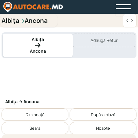
Albița
Ancona
→
Albița
Adaugă Retur
Ancona
Albița → Ancona
Dimineață
După-amiază
Seară
Noapte