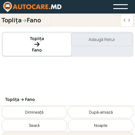
Toplița
Fano
→
Toplița
Adaugă Retur
Fano
Toplița → Fano
Dimineață
După-amiază
Seară
Noapte