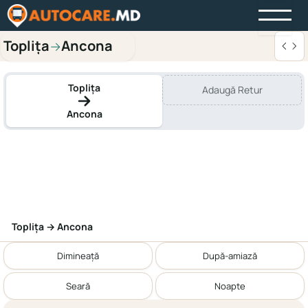
Toplița
Ancona
→
Toplița
Adaugă Retur
Ancona
Toplița → Ancona
Dimineață
După-amiază
Seară
Noapte