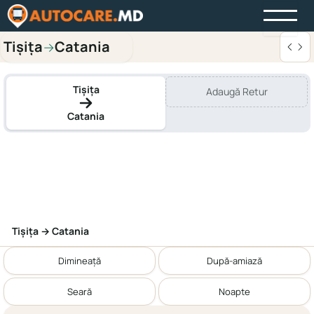
Tișiţa
Catania
→
Tișiţa
Adaugă Retur
Catania
Tișiţa → Catania
Dimineață
După-amiază
Seară
Noapte