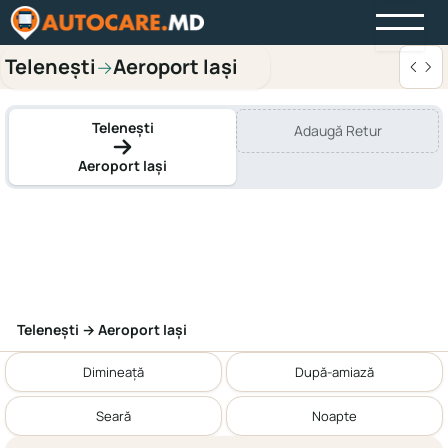
Telenești
Aeroport Iași
→
Telenești
Adaugă Retur
Aeroport Iași
Telenești → Aeroport Iași
Dimineață
După-amiază
Seară
Noapte