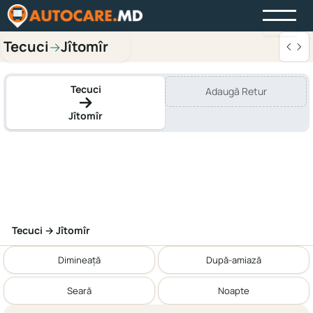
Tecuci
Jîtomîr
→
Tecuci
Adaugă Retur
Jîtomîr
Tecuci → Jîtomîr
Dimineață
După-amiază
Seară
Noapte