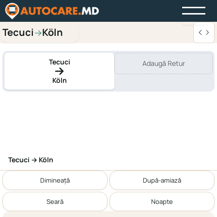
Tecuci
Köln
→
Tecuci
Adaugă Retur
Köln
Tecuci → Köln
Dimineață
După-amiază
Seară
Noapte