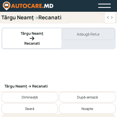
Târgu Neamț
Recanati
→
Târgu Neamț
Adaugă Retur
Recanati
Târgu Neamț → Recanati
Dimineață
După-amiază
Seară
Noapte