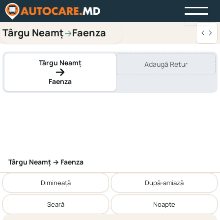
Târgu Neamț
Faenza
→
Târgu Neamț
Adaugă Retur
Faenza
Târgu Neamț → Faenza
Dimineață
După-amiază
Seară
Noapte