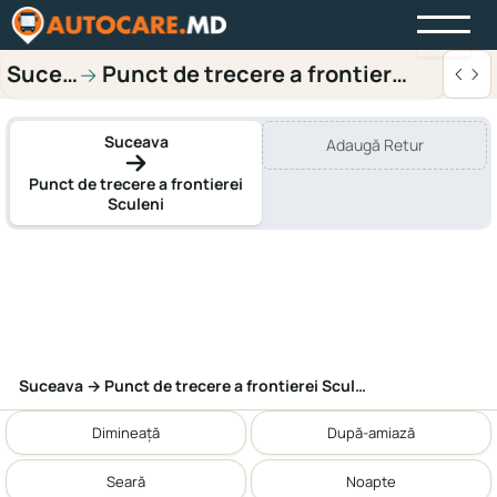
Suceava
Punct de trecere a frontierei Sculen
→
Suceava
Adaugă Retur
Punct de trecere a frontierei
Sculeni
Suceava → Punct de trecere a frontierei Sculeni
Dimineață
După-amiază
Seară
Noapte