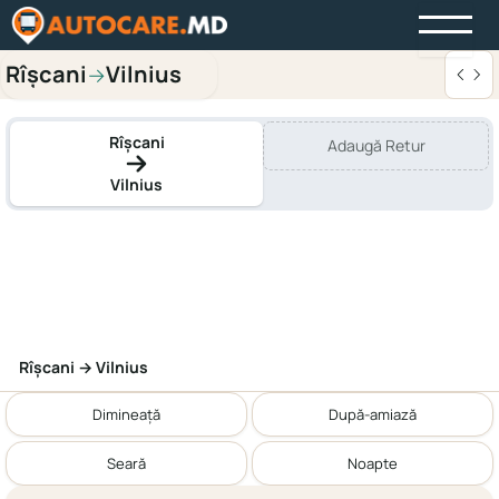
Rîşcani
Vilnius
→
Rîşcani
Adaugă Retur
Vilnius
Rîşcani → Vilnius
Dimineață
După-amiază
Seară
Noapte