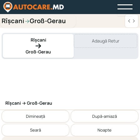
Rîşcani
Groß-Gerau
→
Rîşcani
Adaugă Retur
Groß-Gerau
Rîşcani → Groß-Gerau
Dimineață
După-amiază
Seară
Noapte