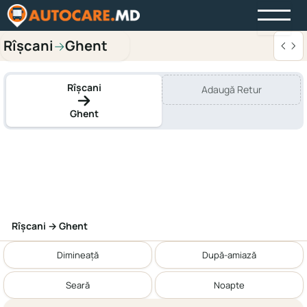
Rîşcani
Ghent
→
Rîşcani
Adaugă Retur
Ghent
Rîşcani → Ghent
Dimineață
După-amiază
Seară
Noapte