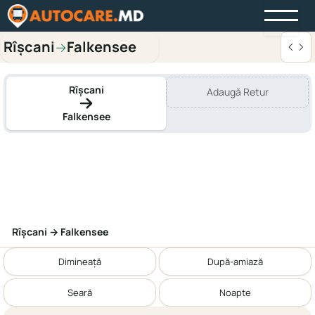
Rîşcani
Falkensee
→
Rîşcani
Adaugă Retur
Falkensee
Rîşcani → Falkensee
Dimineață
După-amiază
Seară
Noapte