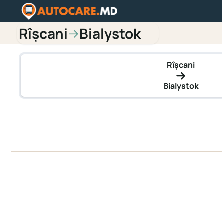
Rîşcani
Bialystok
→
Rîşcani
Bialystok