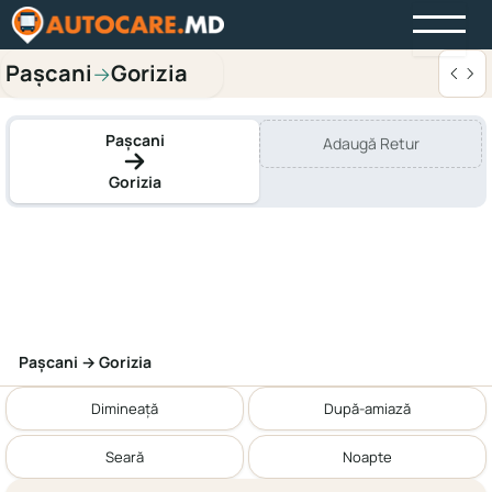
Pașcani
Gorizia
→
Pașcani
Adaugă Retur
Gorizia
Pașcani → Gorizia
Dimineață
După-amiază
Seară
Noapte