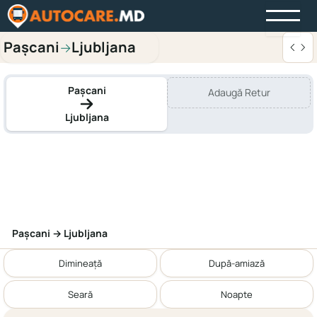
Pașcani
Ljubljana
→
Pașcani
Adaugă Retur
Ljubljana
Pașcani → Ljubljana
Dimineață
După-amiază
Seară
Noapte