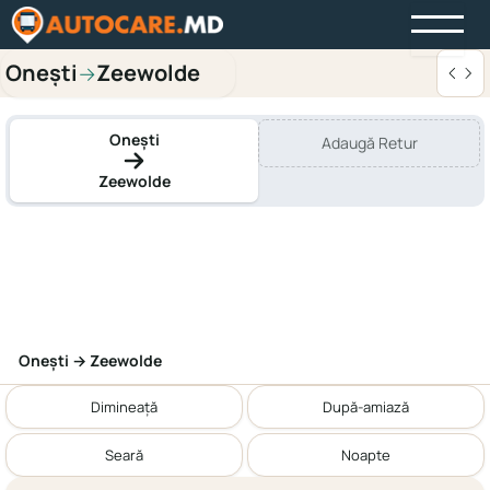
Onești
Zeewolde
→
Onești
Adaugă Retur
Zeewolde
Onești → Zeewolde
Dimineață
După-amiază
Seară
Noapte