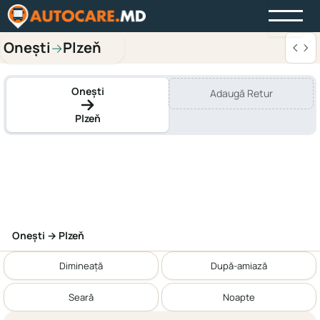
Onești
Plzeň
→
Onești
Adaugă Retur
Plzeň
Onești → Plzeň
Dimineață
După-amiază
Seară
Noapte