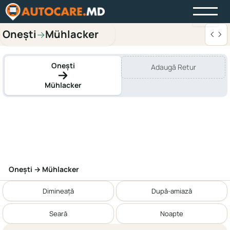
Onești
Mühlacker
→
Onești
Adaugă Retur
Mühlacker
Onești → Mühlacker
Dimineață
După-amiază
Seară
Noapte