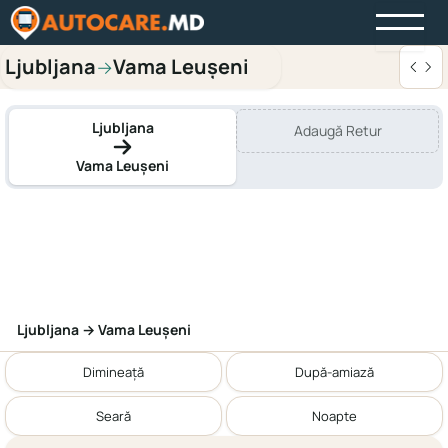
Ljubljana
Vama Leușeni
→
Ljubljana
Adaugă Retur
Vama Leușeni
Ljubljana → Vama Leușeni
Dimineață
După-amiază
Seară
Noapte