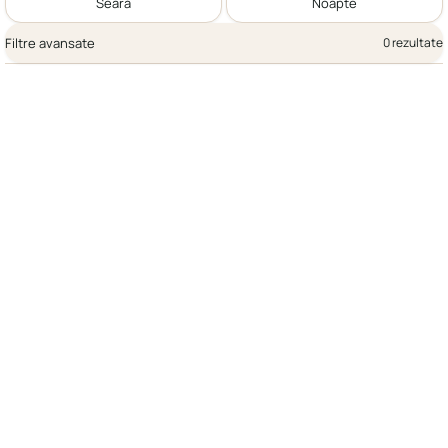
Seară
Noapte
Filtre avansate
0 rezultate