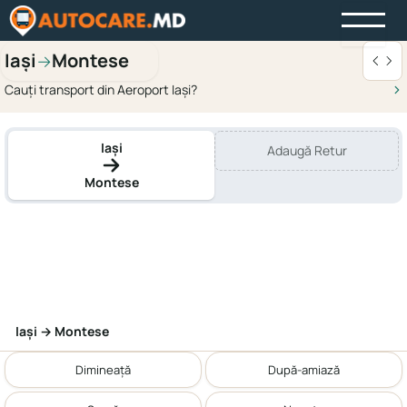
Iași
Montese
→
Cauți transport din Aeroport Iași?
Iași
Adaugă Retur
Montese
Iași → Montese
Dimineață
După-amiază