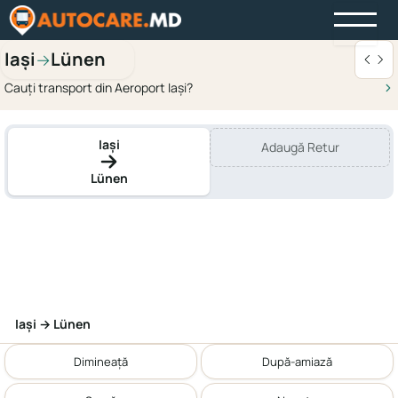
Iași
Lünen
→
Cauți transport din Aeroport Iași?
Iași
Adaugă Retur
Lünen
Iași → Lünen
Dimineață
După-amiază