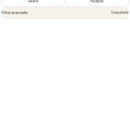
Seară
Noapte
Filtre avansate
0 rezultate