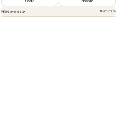
Seară
Noapte
Filtre avansate
0 rezultate