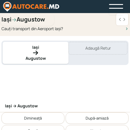
Iași
Augustow
→
Cauți transport din Aeroport Iași?
Iași
Adaugă Retur
Augustow
Iași → Augustow
Dimineață
După-amiază