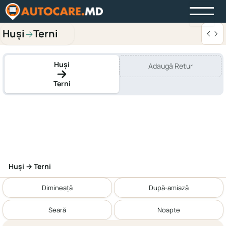
Huși
Terni
→
Huși
Adaugă Retur
Terni
Huși → Terni
Dimineață
După-amiază
Seară
Noapte