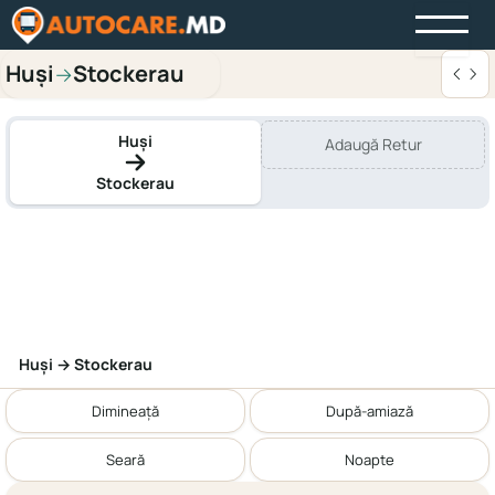
Huși
Stockerau
→
Huși
Adaugă Retur
Stockerau
Huși → Stockerau
Dimineață
După-amiază
Seară
Noapte