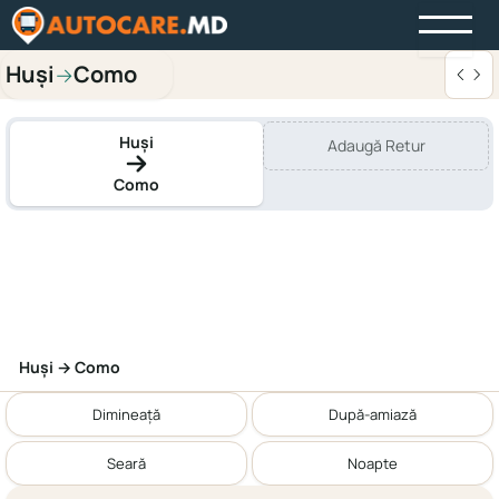
Huși
Como
→
Huși
Adaugă Retur
Como
Huși → Como
Dimineață
După-amiază
Seară
Noapte