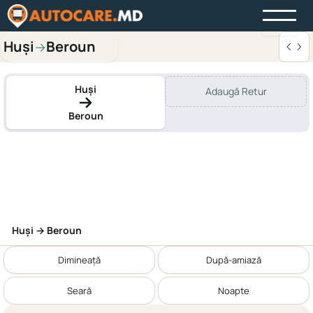
Huși
Beroun
→
Huși
Adaugă Retur
Beroun
Huși → Beroun
Dimineață
După-amiază
Seară
Noapte