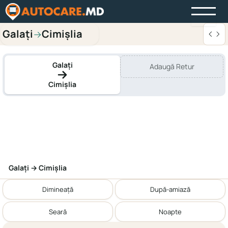
Galaţi
Cimișlia
→
Galaţi
Adaugă Retur
Cimișlia
Galaţi → Cimișlia
Dimineață
După-amiază
Seară
Noapte