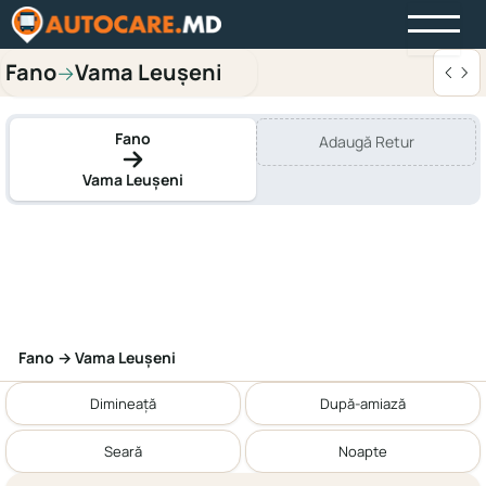
Fano
Vama Leușeni
→
Fano
Adaugă Retur
Vama Leușeni
Fano → Vama Leușeni
Dimineață
După-amiază
Seară
Noapte