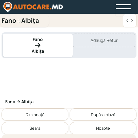
Fano
Albița
→
Fano
Adaugă Retur
Albița
Fano → Albița
Dimineață
După-amiază
Seară
Noapte